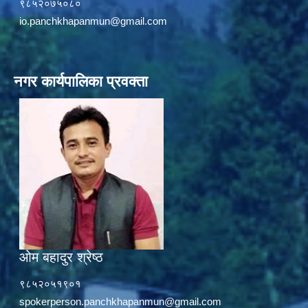
९८५२०७५०८०
io.panchkhapanmun@gmail.com
नगर कार्यपालिका प्रवक्ता
ओम बहादुर श्रेष्ठ
९८५२०५१९०१
spokerperson.panchkhapanmun@gmail.com