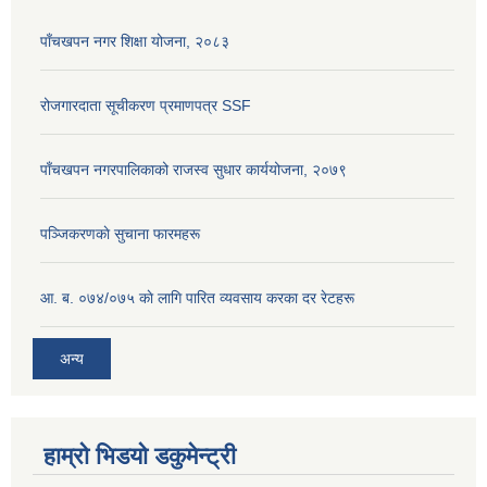
पाँचखपन नगर शिक्षा योजना, २०८३
रोजगारदाता सूचीकरण प्रमाणपत्र SSF
पाँचखपन नगरपालिकाको राजस्व सुधार कार्ययोजना, २०७९
पञ्जिकरणकाे सुचाना फारमहरू
आ. ब. ०७४/०७५ काे लागि पारित व्यवसाय करका दर रेटहरू
अन्य
हाम्रो भिडयो डकुमेन्ट्री