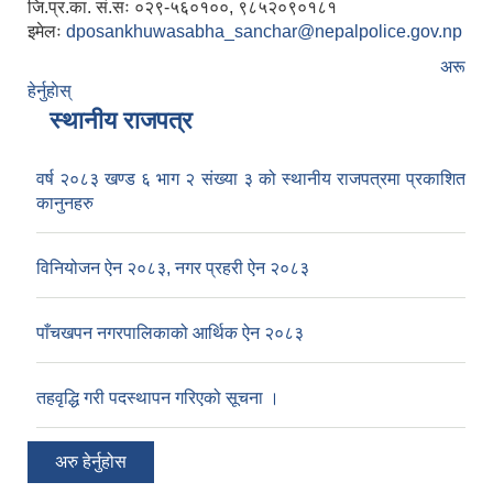
जि.प्र.का. सं.सः ०२९-५६०१००, ९८५२०९०१८१
इमेलः
dposankhuwasabha_sanchar@nepalpolice.gov.np
अरू
हेर्नुहाेस्
स्थानीय राजपत्र
वर्ष २०८३ खण्ड ६ भाग २ संख्या ३ को स्थानीय राजपत्रमा प्रकाशित
कानुनहरु
विनियोजन ऐन २०८३, नगर प्रहरी ऐन २०८३
पाँचखपन नगरपालिकाको आर्थिक ऐन २०८३
तहवृद्धि गरी पदस्थापन गरिएको सूचना ।
अरु हेर्नुहोस