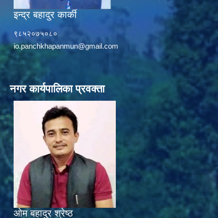
इन्द्र बहादुर कार्की
९८५२०७५०८०
io.panchkhapanmun@gmail.com
नगर कार्यपालिका प्रवक्ता
ओम बहादुर श्रेष्ठ