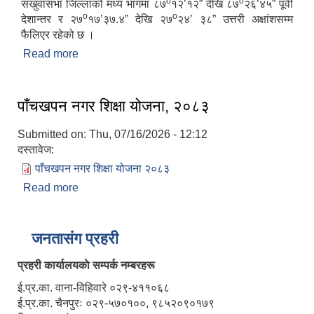
o
o
संखुवासभा जिल्लाको मध्य भागमा ८७
१२’१२” देखि ८७
२६’४५” पूर्वी
o
o
देशान्तर र २७
१७’३७.४” देखि २७
२४’ ३८” उत्तरी अक्षांशसम्म
फैलिएर रहेको छ ।
Read more
about पाँचखपन नगरपालिकाकाे संक्षिप्त परिचय
पाँचखपन नगर शिक्षा योजना, २०८३
Submitted on:
Thu, 07/16/2026 - 12:12
दस्तावेज:
पाँचखपन नगर शिक्षा योजना २०८३
Read more
about पाँचखपन नगर शिक्षा योजना, २०८३
जनतासंग प्रहरी
प्रहरी कार्यालयकाे सम्पर्क नम्बरहरू
ई.प्र.का. वाना-विहिवारे ०२९-४११०६८
ई.प्र.का. चैनपुरः ०२९-५७०१००, ९८५२०९०१७९