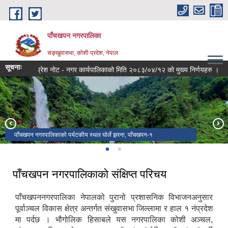
Skip to main content
पाँचखपन नगरपालिका
सङ्खु‍वासभा, कोशी प्रदेश, नेपाल
सूचनाः
प्रेश नोट - नगर कार्यपालिकाको मिति २०८३/०४/१२ को मुख्य निर्णयहरु ।
सूच
पाँचखपन नगरपालिकाकाे पर्यटकीय स्थल घाेर्ले झरना, पाँचखपन-१
वाना बजार, पाँचखपन-६
पाँचखपन नगरपालिकाकाे संक्षिप्त परिचय
पाँचखपननगरपालिका नेपालको पुरानो प्रशासनिक विभाजनअनुसार
पूर्वाञ्चल विकास क्षेत्र अन्तर्गत संखुवासभा जिल्लामा र हाल १ नंप्रदेश
मा पर्दछ । भौगोलिक हिसाबले यस नगरपालिका कोशी अञ्चल,