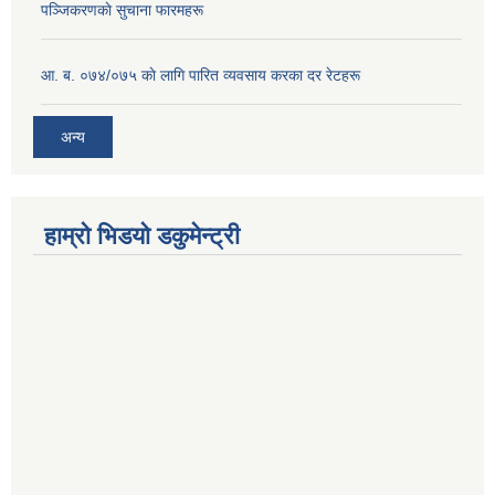
पञ्जिकरणकाे सुचाना फारमहरू
आ. ब. ०७४/०७५ काे लागि पारित व्यवसाय करका दर रेटहरू
अन्य
हाम्रो भिडयो डकुमेन्ट्री