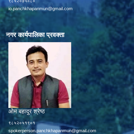
९८५२०७५०८०
io.panchkhapanmun@gmail.com
नगर कार्यपालिका प्रवक्ता
ओम बहादुर श्रेष्ठ
९८५२०५१९०१
spokerperson.panchkhapanmun@gmail.com