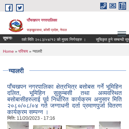
Skip to main content
पाँचखपन नगरपालिका
सङ्खु‍वासभा, कोशी प्रदेश, नेपाल
सूचनाः
र्यपालिकाको मिति २०८३/०४/१२ को मुख्य निर्णयहरु ।
सूचिकृत हुने सम्बन्धी सूचना ।
You are here
Home
»
परिचय
» ग्यालरी
ग्यालरी
पाँचखपन नगरपालिका क्षेत्रभित्र बसोबस गर्ने भूमिहिन
दलित, भूमिहिन सुकुम्बसी तथा अव्यवस्थित
बसोबासीहरुलाई पूर्व निर्धारित कार्यक्रम अनुसार मिति
२०८०/०८/०४ गते जग्गाधनी दर्ता प्रमाणपुर्जा वितरण
कार्यक्रम सम्पन्न ।
मिति:
11/20/2023 - 17:16