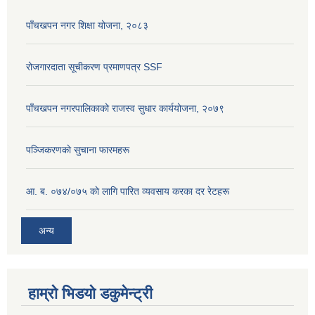
पाँचखपन नगर शिक्षा योजना, २०८३
रोजगारदाता सूचीकरण प्रमाणपत्र SSF
पाँचखपन नगरपालिकाको राजस्व सुधार कार्ययोजना, २०७९
पञ्जिकरणकाे सुचाना फारमहरू
आ. ब. ०७४/०७५ काे लागि पारित व्यवसाय करका दर रेटहरू
अन्य
हाम्रो भिडयो डकुमेन्ट्री