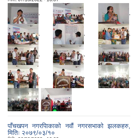
,
,
,
,
,
,
,
,
,
,
,
,
,
पाँचखपन नगरपािकाको नवौं नगरसभाको झलकहरु,
मितिः २०७९/०३/१०