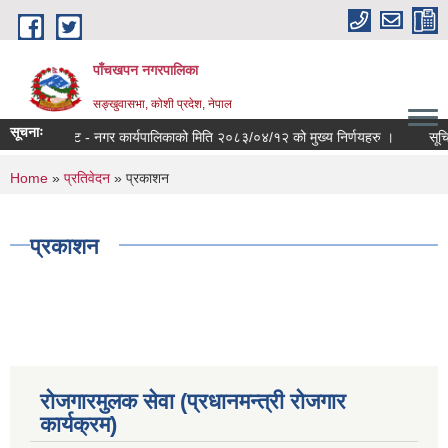
Skip to main content
पाँचखपन नगरपालिका
सङ्खु‍वासभा, कोशी प्रदेश, नेपाल
सूचनाः
प्रेश नोट - नगर कार्यपालिकाको मिति २०८३/०४/१२ को मुख्य निर्णयहरु ।
सूचिकृत 
You are here
Home
»
प्रतिवेदन
» प्रकाशन
प्रकाशन
रोजगारमुलक सेवा (प्रधानमन्त्री रोजगार
कार्यक्रम)