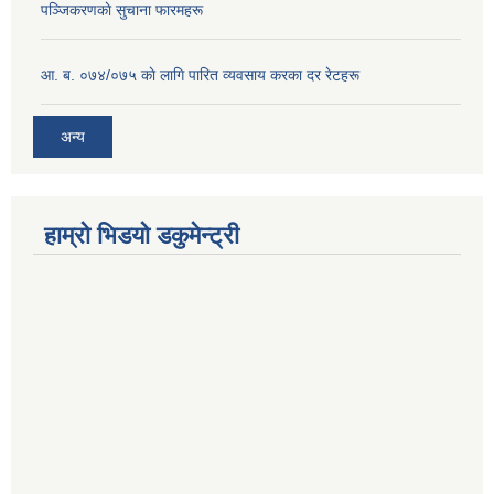
पञ्जिकरणकाे सुचाना फारमहरू
आ. ब. ०७४/०७५ काे लागि पारित व्यवसाय करका दर रेटहरू
अन्य
हाम्रो भिडयो डकुमेन्ट्री