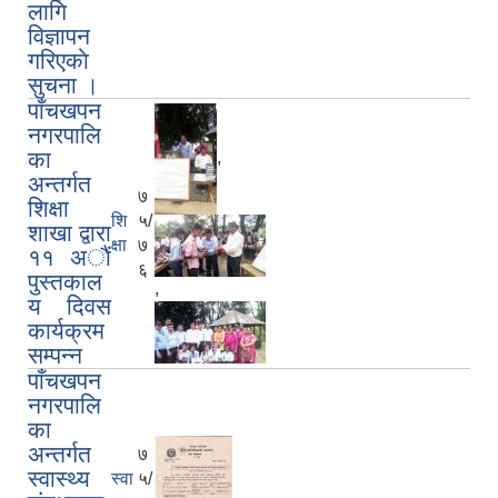
लागि
विज्ञापन
गरिएकाे
सुचना ।
पाँचखपन
नगरपालि
का
,
अन्तर्गत
७
शिक्षा
शि
५/
शाखा द्वारा
क्षा
७
११ अाैं
६
पुस्तकाल
,
य दिवस
कार्यक्रम
सम्पन्न
पाँचखपन
नगरपालि
का
अन्तर्गत
७
स्वास्थ्य
स्वा
५/