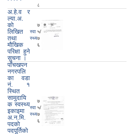
८
अ.हे.व र
ल्या.अ.
काे
७
लिखित
स्वा
५/
तथा
स्थ्य
७
माैखिक
६
परिक्षा हुने
सुचना ।
पाँचखपन
नगरपलि
का वडा
नं. १
स्थित
सामुदायि
७
क स्वस्थ्य
स्वा
५/
इकाइमा
स्थ्य
७
अ.न.मि.
६
पदकाे
पदपूर्तिकाे