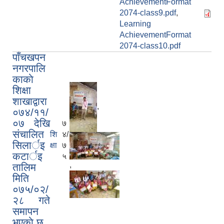
AchievementFormat
2074-class9.pdf
,
Learning
AchievementFormat
2074-class10.pdf
पाँचखपन
नगरपालि
काकाे
शिक्षा
शाखाद्वारा
,
०७४/११/
०७ देखि
७
संचालित
शि
४/
सिलार्इ
क्षा
७
कटार्इ
५
,
तालिम
मिति
०७५/०२/
२८ गते
समापन
भएकाे छ