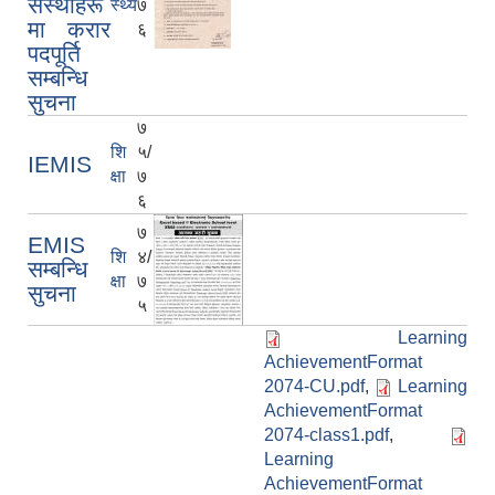
संस्थाहरू
स्थ्य
७
मा करार
६
पदपूर्ति
सम्बन्धि
सुचना
७
शि
५/
IEMIS
क्षा
७
६
७
EMIS
शि
४/
सम्बन्धि
क्षा
७
सुचना
५
Learning
AchievementFormat
2074-CU.pdf
,
Learning
AchievementFormat
2074-class1.pdf
,
Learning
AchievementFormat