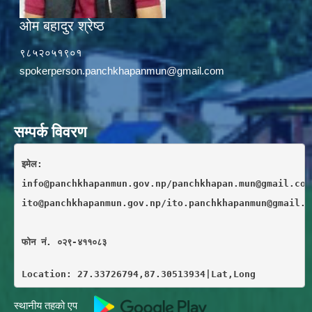
ओम बहादुर श्रेष्ठ
९८५२०५१९०१
spokerperson.panchkhapanmun@gmail.com
सम्पर्क विवरण
इमेल: 
info@panchkhapanmun.gov.np/panchkhapan.mun@gmail.com
ito@panchkhapanmun.gov.np/ito.panchkhapanmun@gmail.c
फाेन नं. ०२९-४११०८३
Location: 27.33726794,87.30513934|Lat,Long
स्थानीय तहको एप