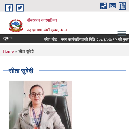
Skip to main content
पाँचखपन नगरपालिका
सङ्खु‍वासभा, कोशी प्रदेश, नेपाल
सूचनाः
प्रेश नोट - नगर कार्यपालिकाको मिति २०८३/०४/१२ को मुख्य निर्
You are here
Home
» सीता सुबेदी
सीता सुबेदी