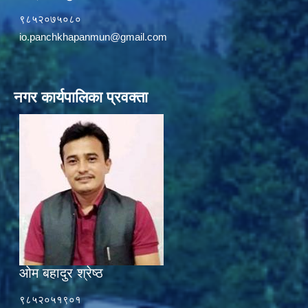
९८५२०७५०८०
io.panchkhapanmun@gmail.com
नगर कार्यपालिका प्रवक्ता
ओम बहादुर श्रेष्ठ
९८५२०५१९०१