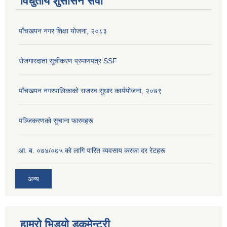
विधुतीय शुसासन सेवा
पाँचखपन नगर शिक्षा योजना, २०८३
रोजगारदाता सूचीकरण प्रमाणपत्र SSF
पाँचखपन नगरपालिकाको राजस्व सुधार कार्ययोजना, २०७९
पञ्जिकरणकाे सुचाना फारमहरू
आ. ब. ०७४/०७५ काे लागि पारित व्यवसाय करका दर रेटहरू
अन्य
हाम्रो भिडयो डकुमेन्ट्री