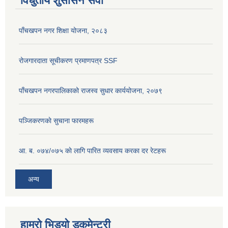
विधुतीय शुसासन सेवा
पाँचखपन नगर शिक्षा योजना, २०८३
रोजगारदाता सूचीकरण प्रमाणपत्र SSF
पाँचखपन नगरपालिकाको राजस्व सुधार कार्ययोजना, २०७९
पञ्जिकरणकाे सुचाना फारमहरू
आ. ब. ०७४/०७५ काे लागि पारित व्यवसाय करका दर रेटहरू
अन्य
हाम्रो भिडयो डकुमेन्ट्री