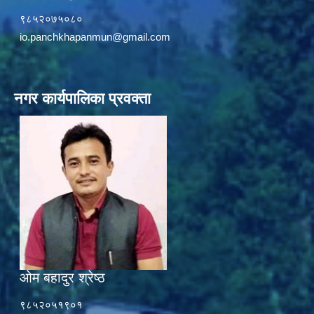
९८५२०७५०८०
io.panchkhapanmun@gmail.com
नगर कार्यपालिका प्रवक्ता
ओम बहादुर श्रेष्ठ
९८५२०५१९०१