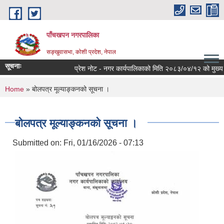
Skip to main content
पाँचखपन नगरपालिका
सङ्खु‍वासभा, कोशी प्रदेश, नेपाल
सूचनाः
प्रेश नोट - नगर कार्यपालिकाको मिति २०८३/०४/१२ को मुख्य निर्
You are here
Home
» बोलपत्र मूल्याङ्कनको सूचना ।
बोलपत्र मूल्याङ्कनको सूचना ।
Submitted on:
Fri, 01/16/2026 - 07:13