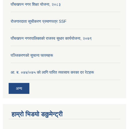
पाँचखपन नगर शिक्षा योजना, २०८३
रोजगारदाता सूचीकरण प्रमाणपत्र SSF
पाँचखपन नगरपालिकाको राजस्व सुधार कार्ययोजना, २०७९
पञ्जिकरणकाे सुचाना फारमहरू
आ. ब. ०७४/०७५ काे लागि पारित व्यवसाय करका दर रेटहरू
अन्य
हाम्रो भिडयो डकुमेन्ट्री