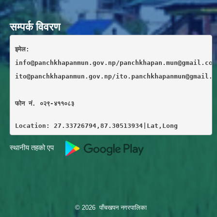
सम्पर्क विवरण
इमेल: 
info@panchkhapanmun.gov.np/panchkhapan.mun@gmail.com
ito@panchkhapanmun.gov.np/ito.panchkhapanmun@gmail.c
फाेन नं. ०२९-४११०८३
Location: 27.33726794,87.30513934|Lat,Long
स्थानीय तहको एप
© 2026 पाँचखपन नगरपालिका