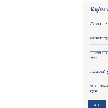
विधुतीय 
पाँचखपन नगर 
रोजगारदाता स
पाँचखपन नगरपा
२०७९
पञ्जिकरणकाे स
आ. ब. ०७४/०७
रेटहरू
अन्य