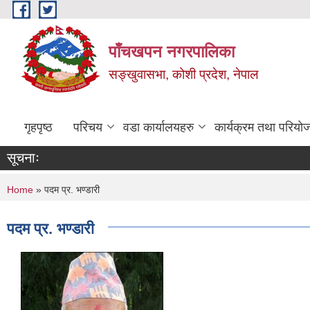
Skip to main content
पाँचखपन नगरपालिका
सङ्खु‍वासभा, कोशी प्रदेश, नेपाल
गृहपृष्ठ
परिचय
वडा कार्यालयहरु
कार्यक्रम तथा परियो
सूचनाः
You are here
Home
» पदम प्र. भण्डारी
पदम प्र. भण्डारी