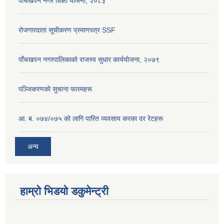
पाँचखपन नगर शिक्षा योजना, २०८३
रोजगारदाता सूचीकरण प्रमाणपत्र SSF
पाँचखपन नगरपालिकाको राजस्व सुधार कार्ययोजना, २०७९
पञ्जिकरणकाे सुचाना फारमहरू
आ. ब. ०७४/०७५ काे लागि पारित व्यवसाय करका दर रेटहरू
अन्य
हाम्रो भिडयो डकुमेन्ट्री