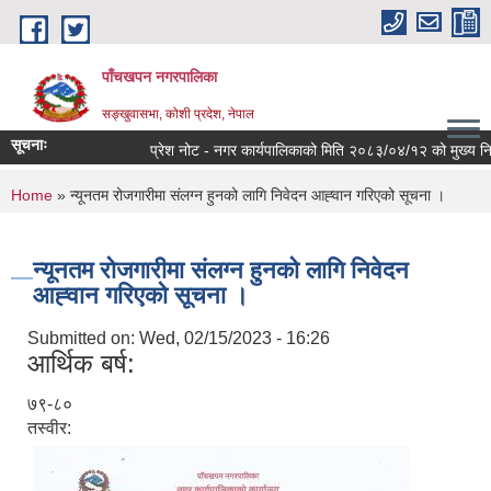
Skip to main content
पाँचखपन नगरपालिका
सङ्खु‍वासभा, कोशी प्रदेश, नेपाल
सूचनाः
प्रेश नोट - नगर कार्यपालिकाको मिति २०८३/०४/१२ को मुख्य निर्णयह
You are here
Home
» न्यूनतम रोजगारीमा संलग्न हुनको लागि निवेदन आह्‍वान गरिएको सूचना ।
न्यूनतम रोजगारीमा संलग्न हुनको लागि निवेदन
आह्‍वान गरिएको सूचना ।
Submitted on:
Wed, 02/15/2023 - 16:26
आर्थिक बर्ष:
७९-८०
तस्वीर: