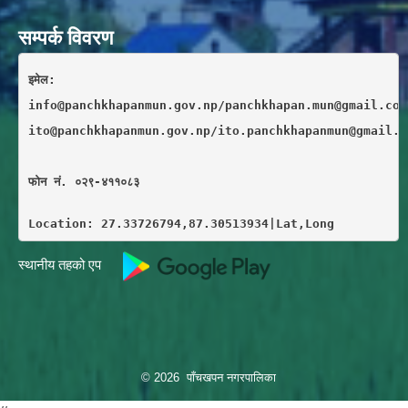
सम्पर्क विवरण
इमेल: 
info@panchkhapanmun.gov.np/panchkhapan.mun@gmail.com
ito@panchkhapanmun.gov.np/ito.panchkhapanmun@gmail.c
फाेन नं. ०२९-४११०८३
Location: 27.33726794,87.30513934|Lat,Long
स्थानीय तहको एप
© 2026 पाँचखपन नगरपालिका