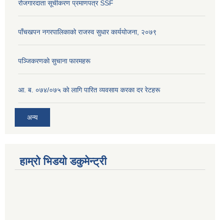
रोजगारदाता सूचीकरण प्रमाणपत्र SSF
पाँचखपन नगरपालिकाको राजस्व सुधार कार्ययोजना, २०७९
पञ्जिकरणकाे सुचाना फारमहरू
आ. ब. ०७४/०७५ काे लागि पारित व्यवसाय करका दर रेटहरू
अन्य
हाम्रो भिडयो डकुमेन्ट्री