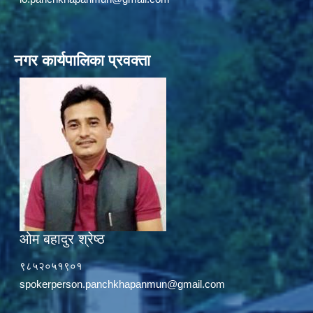
नगर कार्यपालिका प्रवक्ता
ओम बहादुर श्रेष्ठ
९८५२०५१९०१
spokerperson.panchkhapanmun@gmail.com