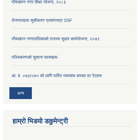
पाँचखपन नगर शिक्षा योजना, २०८३
रोजगारदाता सूचीकरण प्रमाणपत्र SSF
पाँचखपन नगरपालिकाको राजस्व सुधार कार्ययोजना, २०७९
पञ्जिकरणकाे सुचाना फारमहरू
आ. ब. ०७४/०७५ काे लागि पारित व्यवसाय करका दर रेटहरू
अन्य
हाम्रो भिडयो डकुमेन्ट्री