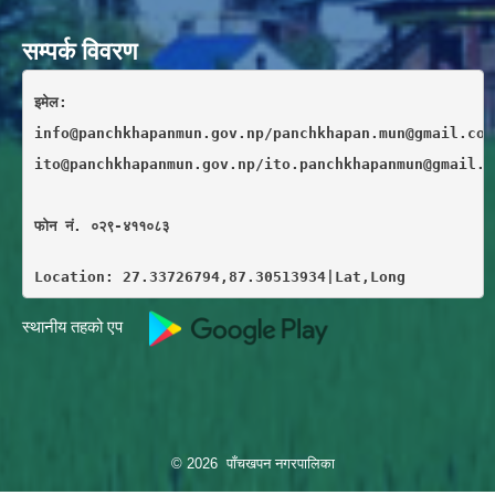
सम्पर्क विवरण
इमेल: 
info@panchkhapanmun.gov.np/panchkhapan.mun@gmail.com
ito@panchkhapanmun.gov.np/ito.panchkhapanmun@gmail.c
फाेन नं. ०२९-४११०८३
Location: 27.33726794,87.30513934|Lat,Long
स्थानीय तहको एप
© 2026 पाँचखपन नगरपालिका